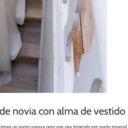
 de novia con alma de vestido
 tenga un punto «sexy» pero que siga teniendo ese punto especial q