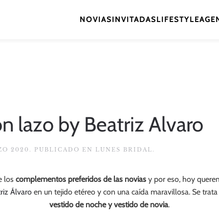
NOVIAS
INVITADAS
LIFESTYLE
AGEN
on lazo by Beatriz Alvaro
ZO 2020
. PUBLICADO EN
LUNES BRIDAL
.
e los
complementos preferidos de las novias
y por eso, hoy querem
riz Álvaro
en un tejido etéreo y con una caída maravillosa. Se trat
vestido de noche y vestido de novia
.