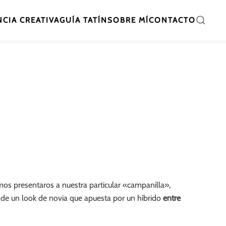
CIA CREATIVA
GUÍA TATÍN
SOBRE MÍ
CONTACTO
os presentaros a nuestra particular «campanilla»,
a de un look de novia que apuesta por un híbrido
entre