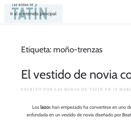
Ir al contenido principal
Etiqueta:
moño-trenzas
El vestido de novia c
ESCRITO POR
LAS BODAS DE TATÍN
EN
10 MAR
Los
lazo
s han empezado ha convertirse en uno d
enfundada en un vestido de novia diseñado por
Beat