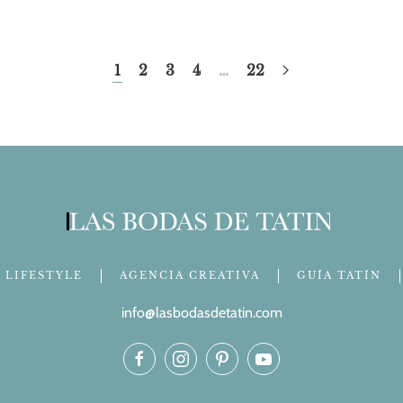
1
2
3
4
…
22
LIFESTYLE
AGENCIA CREATIVA
GUÍA TATÍN
info@lasbodasdetatin.com