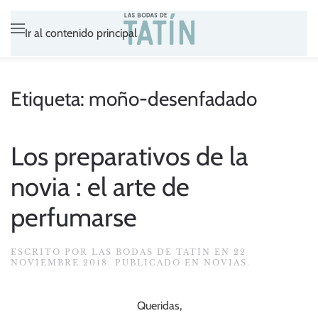
Ir al contenido principal
Etiqueta:
moño-desenfadado
Los preparativos de la
novia : el arte de
perfumarse
ESCRITO POR
LAS BODAS DE TATÍN
EN
22
NOVIEMBRE 2018
. PUBLICADO EN
NOVIAS
.
Queridas,