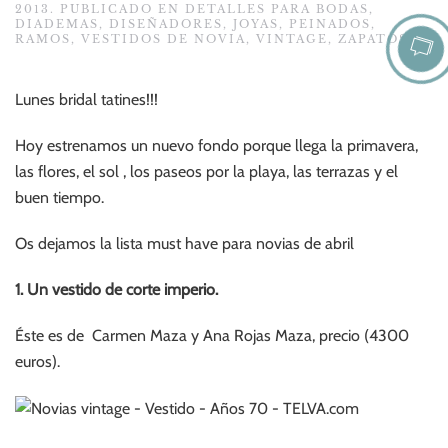
2013
. PUBLICADO EN
DETALLES PARA BODAS
,
DIADEMAS
,
DISEÑADORES
,
JOYAS
,
PEINADOS
,
RAMOS
,
VESTIDOS DE NOVIA
,
VINTAGE
,
ZAPATOS
.
Lunes bridal tatines!!!
Hoy estrenamos un nuevo fondo porque llega la primavera,
las flores, el sol , los paseos por la playa, las terrazas y el
buen tiempo.
Os dejamos la lista must have para novias de abril
1. Un vestido de corte imperio.
Éste es de Carmen Maza y Ana Rojas Maza, precio (4300
euros).