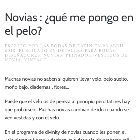
Novias : ¿qué me pongo en
el pelo?
ESCRITO POR
LAS BODAS DE TATÍN
EN
23 ABRIL
2013
. PUBLICADO EN
DETALLES PARA BODAS
,
DISEÑADORES
,
NOVIAS
,
PEINADOS
,
VESTIDOS DE
NOVIA
,
VINTAGE
.
Muchas novias no saben si quieren llevar velo, pelo suelto,
moño bajo, diademas , flores…
Puede que el velo os de pereza al principio pero tatines hay
que probárselo. Muchas novias cambian de idea cuando se
ven vestidas y con el velo.
En el programa de divinity de novias cuando les ponen el