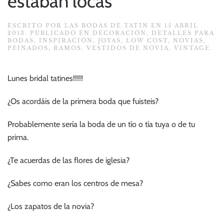
estaban locas
ESCRITO POR
LAS BODAS DE TATÍN
EN
15 ABRIL
2013
. PUBLICADO EN
DECORACIÓN
,
DETALLES PARA
BODAS
,
INSPIRACIÓN
,
JOYAS
,
LOW COST
,
NOVIAS
,
PEINADOS
,
RAMOS
,
VESTIDOS DE NOVIA
,
VINTAGE
.
Lunes bridal tatines!!!!!
¿Os acordáis de la primera boda que fuisteis?
Probablemente sería la boda de un tío o tía tuya o de tu
prima.
¿Te acuerdas de las flores de iglesia?
¿Sabes como eran los centros de mesa?
¿Los zapatos de la novia?