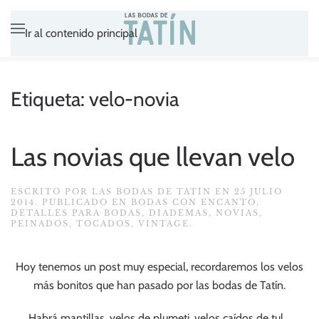
Ir al contenido principal
Etiqueta:
velo-novia
Las novias que llevan velo
ESCRITO POR
LAS BODAS DE TATÍN
EN
25 JULIO
2014
. PUBLICADO EN
BODAS CON ENCANTO
,
DETALLES PARA BODAS
,
DIADEMAS
,
NOVIAS
,
PEINADOS
,
TOCADOS
,
VINTAGE
.
Hoy tenemos un post muy especial, recordaremos los velos
más bonitos que han pasado por las bodas de Tatín.
Habrá mantillas, velos de plumeti, velos caídos de tul…