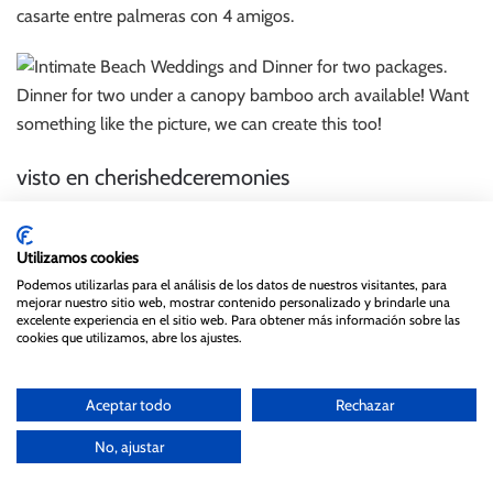
casarte entre palmeras con 4 amigos.
visto en cherishedceremonies
En fin creemos que hay que aprender de «nuestros mayores»
volver a las cosas de toda la vida y complicarse menos.
Utilizamos cookies
Podemos utilizarlas para el análisis de los datos de nuestros visitantes, para
mejorar nuestro sitio web, mostrar contenido personalizado y brindarle una
Uno de los quebraderos de cabeza es el vestido novia,
excelente experiencia en el sitio web. Para obtener más información sobre las
muchas veces vemos reportajes de novias con vestidos
cookies que utilizamos, abre los ajustes.
vintage muy especiales , detalles sorprendentes y vestidos
originales.
Aceptar todo
Rechazar
No hace falta llevar un vestido de novia etéreo con un
No, ajustar
cinturón vintage con perlas y piedras envejecidas de un