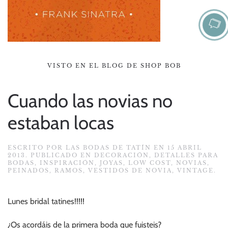
VISTO EN EL BLOG DE SHOP BOB
Cuando las novias no
estaban locas
ESCRITO POR
LAS BODAS DE TATÍN
EN
15 ABRIL
2013
. PUBLICADO EN
DECORACIÓN
,
DETALLES PARA
BODAS
,
INSPIRACIÓN
,
JOYAS
,
LOW COST
,
NOVIAS
,
PEINADOS
,
RAMOS
,
VESTIDOS DE NOVIA
,
VINTAGE
.
Lunes bridal tatines!!!!!
¿Os acordáis de la primera boda que fuisteis?