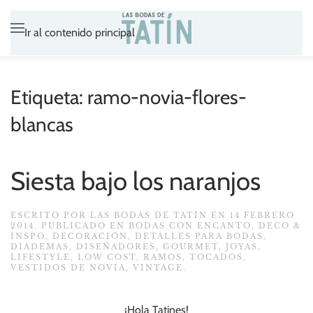
Ir al contenido principal
Etiqueta:
ramo-novia-flores-
blancas
Siesta bajo los naranjos
ESCRITO POR
LAS BODAS DE TATÍN
EN
14 FEBRERO
2014
. PUBLICADO EN
BODAS CON ENCANTO
,
DECO &
INSPO
,
DECORACIÓN
,
DETALLES PARA BODAS
,
DIADEMAS
,
DISEÑADORES
,
GOURMET
,
JOYAS
,
LIFESTYLE
,
LOW COST
,
RAMOS
,
TOCADOS
,
VESTIDOS DE NOVIA
,
VINTAGE
.
¡Hola Tatines!