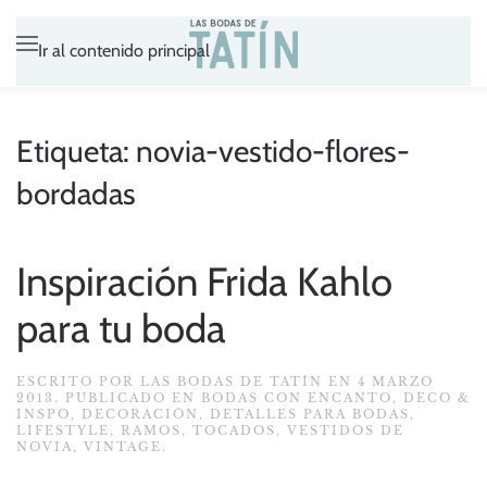
Ir al contenido principal
Etiqueta:
novia-vestido-flores-
bordadas
Inspiración Frida Kahlo
para tu boda
ESCRITO POR
LAS BODAS DE TATÍN
EN
4 MARZO
2013
. PUBLICADO EN
BODAS CON ENCANTO
,
DECO &
INSPO
,
DECORACIÓN
,
DETALLES PARA BODAS
,
LIFESTYLE
,
RAMOS
,
TOCADOS
,
VESTIDOS DE
NOVIA
,
VINTAGE
.