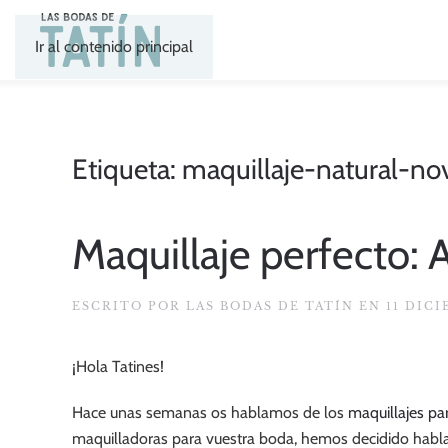
Ir al contenido principal
Etiqueta:
maquillaje-natural-no
Maquillaje perfecto:
ESCRITO POR
LAS BODAS DE TATÍN
EN
11 DIC
¡Hola Tatines!
Hace unas semanas os hablamos de los
maquillajes pa
maquilladoras para vuestra boda, hemos decidido habla