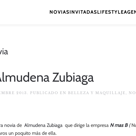
NOVIAS
INVITADAS
LIFESTYLE
AGEN
via
 Almudena Zubiaga
IEMBRE 2013
. PUBLICADO EN
BELLEZA Y MAQUILLAJE
,
NO
ra novia
de
Almudena Zubiaga
que dirige la empresa
N mas B
(
Nu
ros un poquito más de ella.