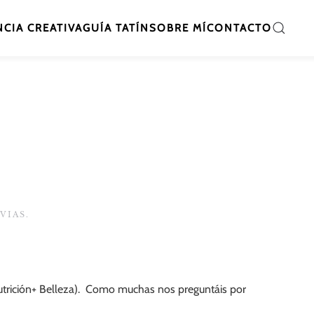
CIA CREATIVA
GUÍA TATÍN
SOBRE MÍ
CONTACTO
VIAS
.
trición+ Belleza). Como muchas nos preguntáis por