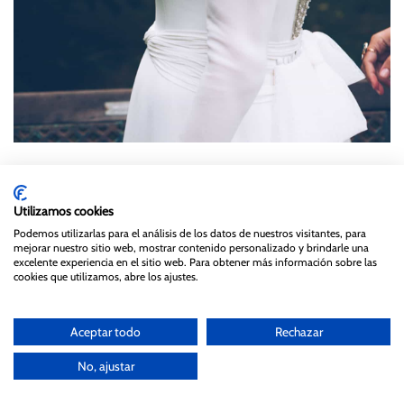
Noire & Blanche Fotografía
Utilizamos cookies
Bien, la manga larga, la espalda escotada y los tocados
Podemos utilizarlas para el análisis de los datos de nuestros visitantes, para
de flores pequeñas se han llevado, se llevan y se
mejorar nuestro sitio web, mostrar contenido personalizado y brindarle una
excelente experiencia en el sitio web. Para obtener más información sobre las
seguirán llevando porque gustan mucho
cookies que utilizamos, abre los ajustes.
Es verdad, que vienen nuevas tendencias y
Aceptar todo
Rechazar
novedades, como las flores bordadas, satenes..
No, ajustar
¡Así ponte lo que te de la gana, decora como quieras y