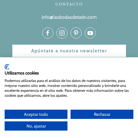
CONTACTO
info@lasbodasdetatin.com
Apúntate a nuestra newsletter
© 2024 Las bodas de Tatín
Utilizamos cookies
Aviso Legal
|
Política de Privacidad y Cookies
| Web Diseñada
Podemos utilizarlas para el análisis de los datos de nuestros visitantes, para
mejorar nuestro sitio web, mostrar contenido personalizado y brindarle una
y mantenida por
Especialistas Web
excelente experiencia en el sitio web. Para obtener más información sobre las
cookies que utilizamos, abre los ajustes.
Aceptar todo
Rechazar
No, ajustar