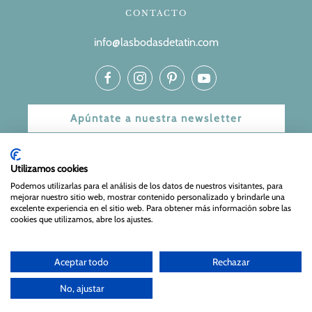
CONTACTO
info@lasbodasdetatin.com
Apúntate a nuestra newsletter
© 2024 Las bodas de Tatín
Utilizamos cookies
Aviso Legal
|
Política de Privacidad y Cookies
| Web Diseñada
Podemos utilizarlas para el análisis de los datos de nuestros visitantes, para
mejorar nuestro sitio web, mostrar contenido personalizado y brindarle una
y mantenida por
Especialistas Web
excelente experiencia en el sitio web. Para obtener más información sobre las
cookies que utilizamos, abre los ajustes.
Aceptar todo
Rechazar
No, ajustar