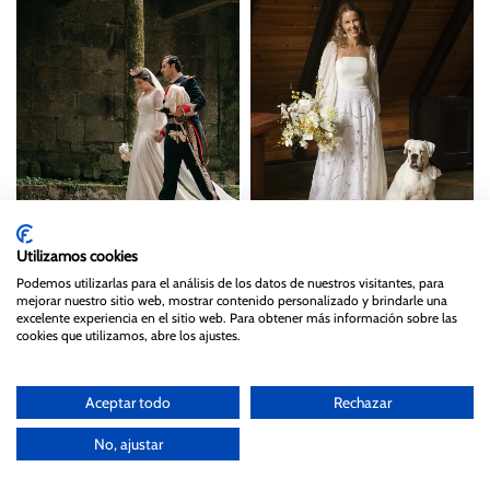
Utilizamos cookies
Podemos utilizarlas para el análisis de los datos de nuestros visitantes, para
LA BODA DE INÉS
LA BODA DE LUCIA DE
mejorar nuestro sitio web, mostrar contenido personalizado y brindarle una
excelente experiencia en el sitio web. Para obtener más información sobre las
FERNÁNDEZ DE CÓRDOBA
MIGUEL
cookies que utilizamos, abre los ajustes.
Aceptar todo
Rechazar
No, ajustar