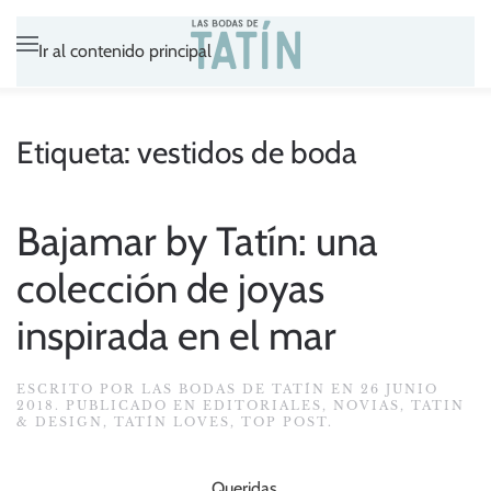
Ir al contenido principal
Etiqueta:
vestidos de boda
Bajamar by Tatín: una
colección de joyas
inspirada en el mar
ESCRITO POR
LAS BODAS DE TATÍN
EN
26 JUNIO
2018
. PUBLICADO EN
EDITORIALES
,
NOVIAS
,
TATIN
& DESIGN
,
TATÍN LOVES
,
TOP POST
.
Queridas,