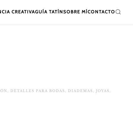
CIA CREATIVA
GUÍA TATÍN
SOBRE MÍ
CONTACTO
IÓN
,
DETALLES PARA BODAS
,
DIADEMAS
,
JOYAS
,