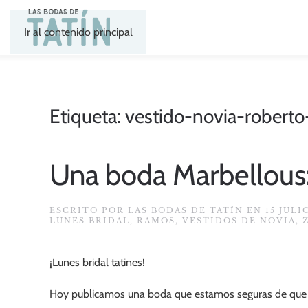
Ir al contenido principal
Etiqueta:
vestido-novia-roberto
Una boda Marbellous:
ESCRITO POR
LAS BODAS DE TATÍN
EN
15 JULI
LUNES BRIDAL
,
RAMOS
,
VESTIDOS DE NOVIA
,
¡Lunes bridal tatines!
Hoy publicamos una boda que estamos seguras de que os