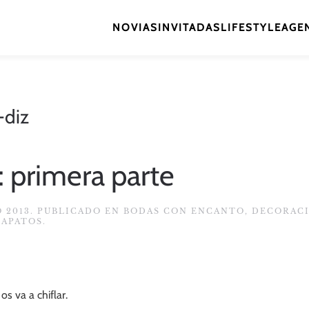
NOVIAS
INVITADAS
LIFESTYLE
AGEN
-diz
 primera parte
O 2013
. PUBLICADO EN
BODAS CON ENCANTO
,
DECORAC
ZAPATOS
.
 va a chiflar.