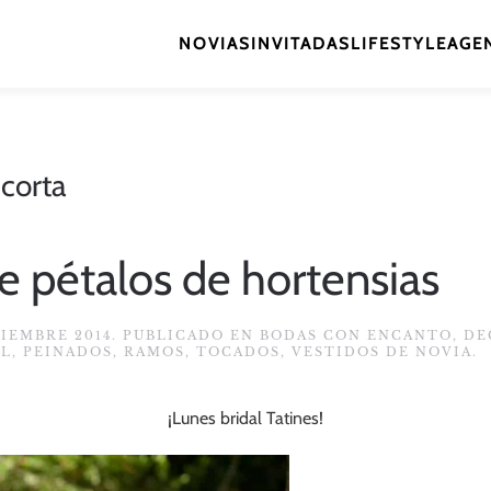
NOVIAS
INVITADAS
LIFESTYLE
AGEN
corta
e pétalos de hortensias
TIEMBRE 2014
. PUBLICADO EN
BODAS CON ENCANTO
,
DE
AL
,
PEINADOS
,
RAMOS
,
TOCADOS
,
VESTIDOS DE NOVIA
.
¡Lunes bridal Tatines!