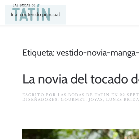
Ir al contenido principal
Etiqueta:
vestido-novia-manga-
La novia del tocado d
ESCRITO POR
LAS BODAS DE TATÍN
EN
22 SEP
DISEÑADORES
,
GOURMET
,
JOYAS
,
LUNES BRID