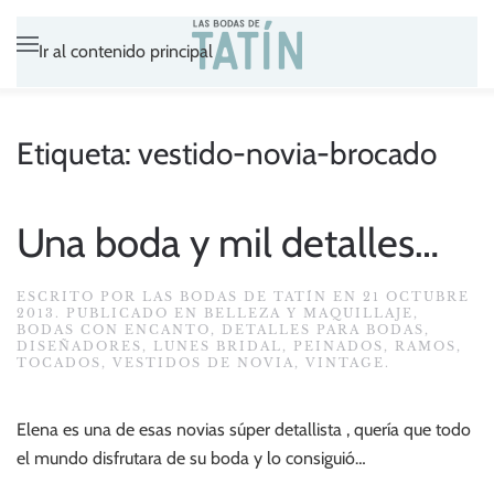
Ir al contenido principal
Etiqueta:
vestido-novia-brocado
Una boda y mil detalles…
ESCRITO POR
LAS BODAS DE TATÍN
EN
21 OCTUBRE
2013
. PUBLICADO EN
BELLEZA Y MAQUILLAJE
,
BODAS CON ENCANTO
,
DETALLES PARA BODAS
,
DISEÑADORES
,
LUNES BRIDAL
,
PEINADOS
,
RAMOS
,
TOCADOS
,
VESTIDOS DE NOVIA
,
VINTAGE
.
Elena es una de esas novias súper detallista , quería que todo
el mundo disfrutara de su boda y lo consiguió…