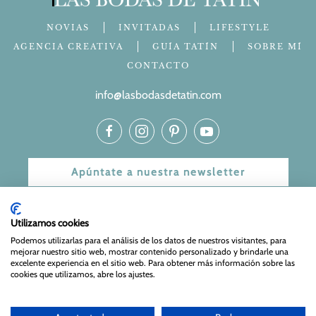
NOVIAS
INVITADAS
LIFESTYLE
AGENCIA CREATIVA
GUÍA TATÍN
SOBRE MÍ
CONTACTO
info@lasbodasdetatin.com
Apúntate a nuestra newsletter
© 2024 Las bodas de Tatín
Utilizamos cookies
Aviso Legal
|
Política de Privacidad y Cookies
| Web Diseñada
Podemos utilizarlas para el análisis de los datos de nuestros visitantes, para
mejorar nuestro sitio web, mostrar contenido personalizado y brindarle una
y mantenida por
Especialistas Web
excelente experiencia en el sitio web. Para obtener más información sobre las
cookies que utilizamos, abre los ajustes.