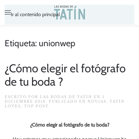
Ir al contenido principal
Etiqueta:
unionwep
¿Cómo elegir el fotógrafo
de tu boda ?
ESCRITO POR
LAS BODAS DE TATÍN
EN
5
DICIEMBRE 2018
. PUBLICADO EN
NOVIAS
,
TATÍN
LOVES
,
TOP POST
.
¿Cómo elegir al fotógrafo de tu boda?