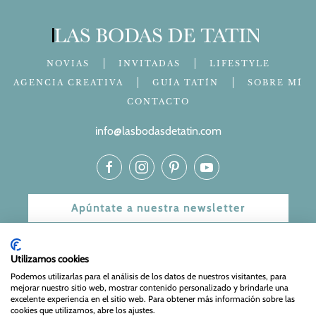
NOVIAS
INVITADAS
LIFESTYLE
AGENCIA CREATIVA
GUÍA TATÍN
SOBRE MÍ
CONTACTO
info@lasbodasdetatin.com
Apúntate a nuestra newsletter
© 2024 Las bodas de Tatín
Utilizamos cookies
Aviso Legal
|
Política de Privacidad y Cookies
| Web Diseñada
Podemos utilizarlas para el análisis de los datos de nuestros visitantes, para
mejorar nuestro sitio web, mostrar contenido personalizado y brindarle una
y mantenida por
Especialistas Web
excelente experiencia en el sitio web. Para obtener más información sobre las
cookies que utilizamos, abre los ajustes.