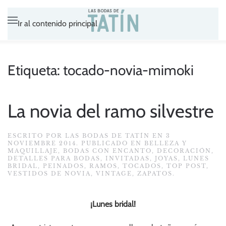
Ir al contenido principal
Etiqueta:
tocado-novia-mimoki
La novia del ramo silvestre
ESCRITO POR
LAS BODAS DE TATÍN
EN
3
NOVIEMBRE 2014
. PUBLICADO EN
BELLEZA Y
MAQUILLAJE
,
BODAS CON ENCANTO
,
DECORACIÓN
,
DETALLES PARA BODAS
,
INVITADAS
,
JOYAS
,
LUNES
BRIDAL
,
PEINADOS
,
RAMOS
,
TOCADOS
,
TOP POST
,
VESTIDOS DE NOVIA
,
VINTAGE
,
ZAPATOS
.
¡Lunes bridal!