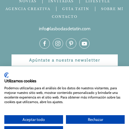
NOVIAS
INVITADAS
LIFESTYLE
AGENCIA CREATIVA
GUÍA TATÍN
SOBRE MÍ
CONTACTO
info@lasbodasdetatin.com
Apúntate a nuestra newsletter
© 2024 Las bodas de Tatín
Utilizamos cookies
Aviso Legal
|
Política de Privacidad y Cookies
| Web Diseñada
Podemos utilizarlas para el análisis de los datos de nuestros visitantes, para
mejorar nuestro sitio web, mostrar contenido personalizado y brindarle una
y mantenida por
Especialistas Web
excelente experiencia en el sitio web. Para obtener más información sobre las
cookies que utilizamos, abre los ajustes.
Aceptar todo
Rechazar