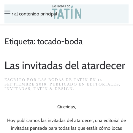
Ir al contenido principal
Etiqueta:
tocado-boda
Las invitadas del atardecer
ESCRITO POR
LAS BODAS DE TATÍN
EN
14
SEPTIEMBRE 2018
. PUBLICADO EN
EDITORIALES
,
INVITADAS
,
TATIN & DESIGN
.
Queridas,
Hoy publicamos las invitadas del atardecer, una editorial de
invitadas pensada para todas las que estáis cómo locas