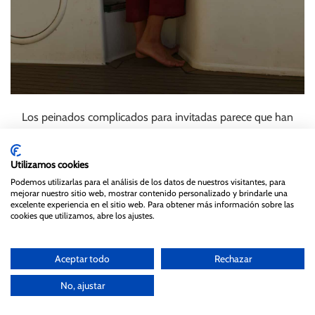
Los peinados complicados para invitadas parece que han
pasado a un segundo plano para dejar paso a looks más
frescos como las melenas sueltas y las coletas con un twist (
Utilizamos cookies
utilizamos las extensiones de cabello natural de
Podemos utilizarlas para el análisis de los datos de nuestros visitantes, para
Extensionmania
)
mejorar nuestro sitio web, mostrar contenido personalizado y brindarle una
excelente experiencia en el sitio web. Para obtener más información sobre las
cookies que utilizamos, abre los ajustes.
Aceptar todo
Rechazar
No, ajustar