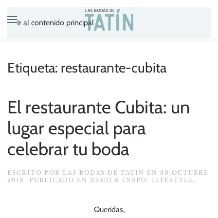
Ir al contenido principal
Etiqueta:
restaurante-cubita
El restaurante Cubita: un
lugar especial para
celebrar tu boda
ESCRITO POR
LAS BODAS DE TATÍN
EN
30 OCTUBRE
2018
. PUBLICADO EN
DECO & INSPO
,
LIFESTYLE
.
Queridas,