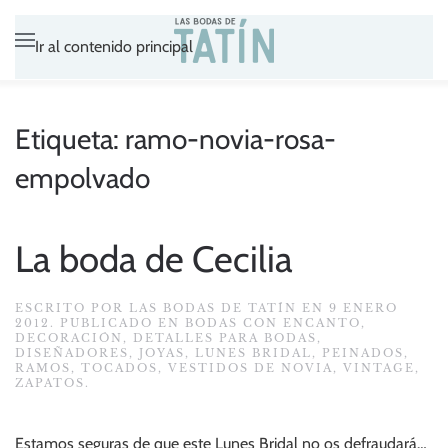
Ir al contenido principal
Etiqueta:
ramo-novia-rosa-
empolvado
La boda de Cecilia
ESCRITO POR
LAS BODAS DE TATÍN
EN
9 ENERO
2012
. PUBLICADO EN
BODAS CON ENCANTO
,
DECORACIÓN
,
DETALLES PARA BODAS
,
DISEÑADORES
,
JOYAS
,
LUNES BRIDAL
,
PEINADOS
,
RAMOS
,
TOCADOS
,
VESTIDOS DE NOVIA
,
VINTAGE
,
ZAPATOS
.
Estamos seguras de que este Lunes Bridal no os defraudará…