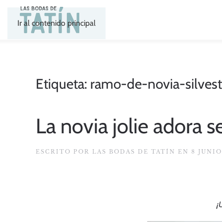
Ir al contenido principal
Etiqueta:
ramo-de-novia-silvest
La novia jolie adora s
ESCRITO POR
LAS BODAS DE TATÍN
EN
8 JUNIO
¡