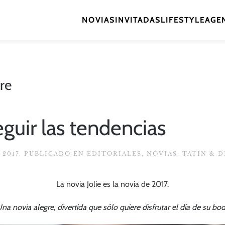
NOVIAS
INVITADAS
LIFESTYLE
AGEN
re
eguir las tendencias
 2017
. PUBLICADO EN
EDITORIALES
,
NOVIAS
,
TATIN & 
La novia Jolie es la novia de 2017.
Una novia alegre, divertida que sólo quiere disfrutar el día de su bod