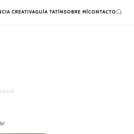
CIA CREATIVA
GUÍA TATÍN
SOBRE MÍ
CONTACTO
DESIGN
.
a!