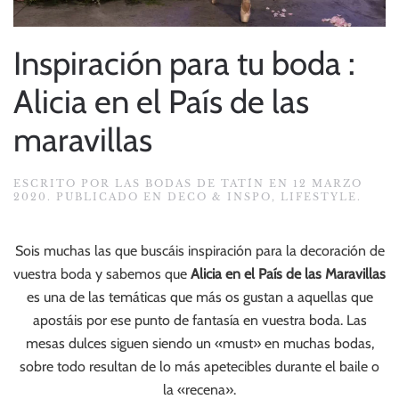
Inspiración para tu boda :
Alicia en el País de las
maravillas
ESCRITO POR
LAS BODAS DE TATÍN
EN
12 MARZO
2020
. PUBLICADO EN
DECO & INSPO
,
LIFESTYLE
.
Sois muchas las que buscáis inspiración para la decoración de
vuestra boda y sabemos que
Alicia en el País de las Maravillas
es una de las temáticas que más os gustan a aquellas que
apostáis por ese punto de fantasía en vuestra boda. Las
mesas dulces siguen siendo un «must» en muchas bodas,
sobre todo resultan de lo más apetecibles durante el baile o
la «recena».