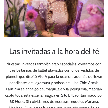
Las invitadas a la hora del té
Nuestras invitadas también eran especiales, contamos con
tres bailarinas de ballet ataviadas con unos vestidos de
plumeti que diseñó
AforA
para la ocasión, además de llevar
pendientes de
Legorburu
y bolsos de
Luba Chic
.
Amaia
Lauzirika
se encargó del maquillaje y la peluquería,
Maorlan
captó toda esta escena mágica en
Silo Bilbao
, iluminado por
BK Music.
Sin olvidarnos de nuestras modelos Mariana,
Ainhize y Eli que nos hicieron una pequeña actuación de