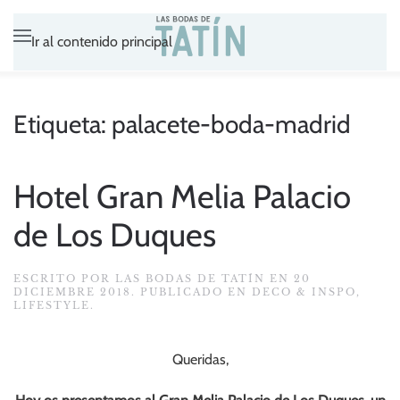
Ir al contenido principal
Etiqueta:
palacete-boda-madrid
Hotel Gran Melia Palacio
de Los Duques
ESCRITO POR
LAS BODAS DE TATÍN
EN
20
DICIEMBRE 2018
. PUBLICADO EN
DECO & INSPO
,
LIFESTYLE
.
Queridas,