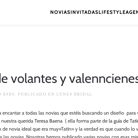
NOVIAS
INVITADAS
LIFESTYLE
AGEN
de volantes y valennciene
O 2020
. PUBLICADO EN
LUNES BRIDAL
.
 a encantar a todas las novias que estéis buscando un diseño para 
nuestra querida
Teresa Baena
( ella forma parte de
la guía de Tatí
de novia ideal que era muy»Tatín» y la verdad es que cuando lo vi
a las novias. Nosotras hemos publicado varias novias con esas mis