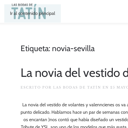
Ir al contenido principal
Etiqueta:
novia-sevilla
La novia del vestido 
ESCRITO POR
LAS BODAS DE TATÍN
EN
25 MAY
La novia del vestido de volantes y valenncienes os va
punto delicado. Hablamos hace un par de semanas con 
os encantan )nos contó que había diseñado un vestido 
Tribute de YSL, son uno de los modelos que más gusta 