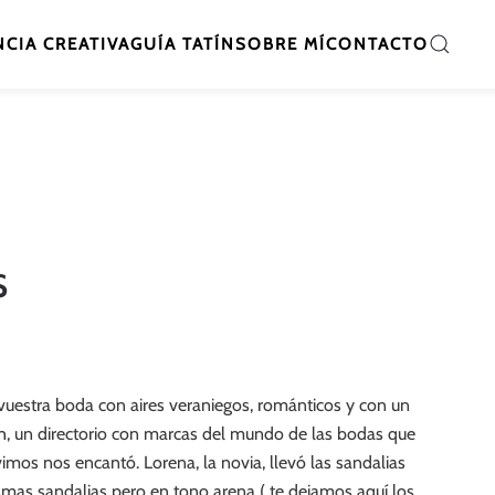
CIA CREATIVA
GUÍA TATÍN
SOBRE MÍ
CONTACTO
s
vuestra boda con aires veraniegos, románticos y con un
n
, un directorio con marcas del mundo de las bodas que
mos nos encantó. Lorena, la novia, llevó las sandalias
mas sandalias pero en tono arena ( te dejamos aquí los