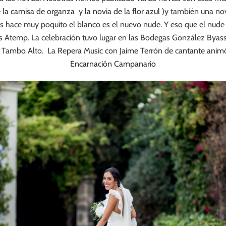
e la camisa de organza
y
la novia de la flor azul
)y también una novi
s hace muy poquito el blanco es el nuevo nude. Y eso que el nude f
es Atemp. La celebración tuvo lugar en las Bodegas González Byass y
y Tambo Alto. La Repera Music con Jaime Terrón de cantante anim
Encarnación Campanario