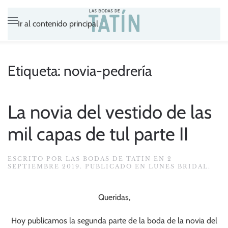
Ir al contenido principal
Etiqueta:
novia-pedrería
La novia del vestido de las
mil capas de tul parte II
ESCRITO POR
LAS BODAS DE TATÍN
EN
2
SEPTIEMBRE 2019
. PUBLICADO EN
LUNES BRIDAL
.
Queridas,
Hoy publicamos la segunda parte de la boda de la novia del