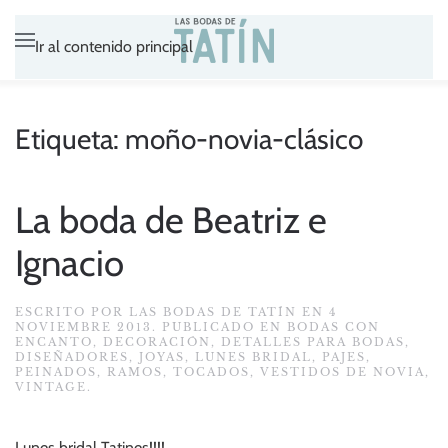
Ir al contenido principal
Etiqueta:
moño-novia-clásico
La boda de Beatriz e
Ignacio
ESCRITO POR
LAS BODAS DE TATÍN
EN
4
NOVIEMBRE 2013
. PUBLICADO EN
BODAS CON
ENCANTO
,
DECORACIÓN
,
DETALLES PARA BODAS
,
DISEÑADORES
,
JOYAS
,
LUNES BRIDAL
,
PAJES
,
PEINADOS
,
RAMOS
,
TOCADOS
,
VESTIDOS DE NOVIA
,
VINTAGE
.
Lunes bridal Tatines!!!!