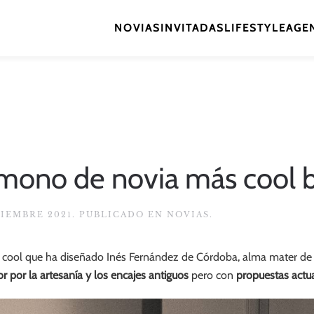
NOVIAS
INVITADAS
LIFESTYLE
AGEN
 mono de novia más cool b
TIEMBRE 2021
. PUBLICADO EN
NOVIAS
.
 cool que ha diseñado Inés Fernández de Córdoba, alma mater d
r por la artesanía y los encajes antiguos
pero con
propuestas actua