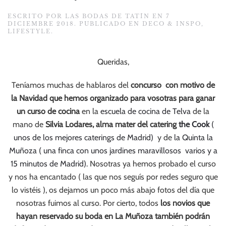
ESCRITO POR
LAS BODAS DE TATÍN
EN
7
DICIEMBRE 2018
. PUBLICADO EN
DECO & INSPO
,
LIFESTYLE
.
Queridas,
Teníamos muchas de hablaros del
concurso con motivo de
la Navidad que hemos organizado para vosotras para ganar
un curso de cocina
en la
escuela de cocina de Telva
de la
mano de
Silvia Lodares, alma mater del catering
the Cook
(
unos de los mejores caterings de Madrid)
y de
la Quinta la
Muñoza ( una finca con unos jardines maravillosos varios y a
15 minutos de Madrid).
Nosotras ya hemos probado el curso
y nos ha encantado ( las que nos seguís por redes seguro que
lo vistéis ), os dejamos un poco más abajo fotos del día que
nosotras fuimos al curso. Por cierto, todos
los novios que
hayan reservado su boda en La Muñoza también podrán