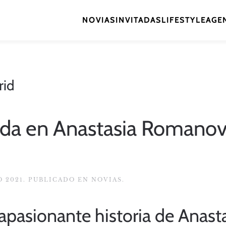
NOVIAS
INVITADAS
LIFESTYLE
AGEN
rid
rada en Anastasia Romanov 
O 2021
. PUBLICADO EN
NOVIAS
.
apasionante historia de Anast