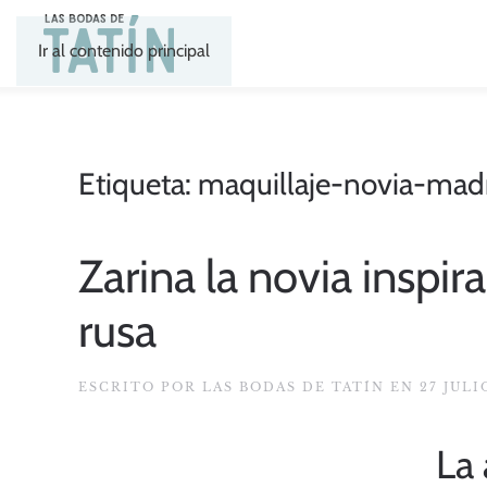
Ir al contenido principal
Etiqueta:
maquillaje-novia-mad
Zarina la novia inspi
rusa
ESCRITO POR
LAS BODAS DE TATÍN
EN
27 JULI
La 