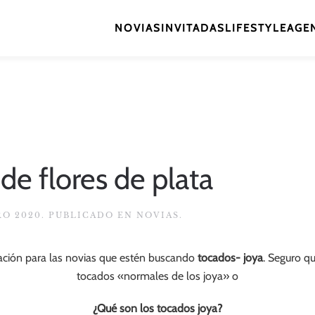
NOVIAS
INVITADAS
LIFESTYLE
AGEN
de flores de plata
RO 2020
. PUBLICADO EN
NOVIAS
.
iración para las novias que estén buscando
tocados- joya
. Seguro q
tocados «normales de los joya» o
¿Qué son los tocados joya?