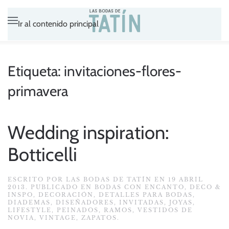
Ir al contenido principal
Etiqueta:
invitaciones-flores-
primavera
Wedding inspiration:
Botticelli
ESCRITO POR
LAS BODAS DE TATÍN
EN
19 ABRIL
2013
. PUBLICADO EN
BODAS CON ENCANTO
,
DECO &
INSPO
,
DECORACIÓN
,
DETALLES PARA BODAS
,
DIADEMAS
,
DISEÑADORES
,
INVITADAS
,
JOYAS
,
LIFESTYLE
,
PEINADOS
,
RAMOS
,
VESTIDOS DE
NOVIA
,
VINTAGE
,
ZAPATOS
.