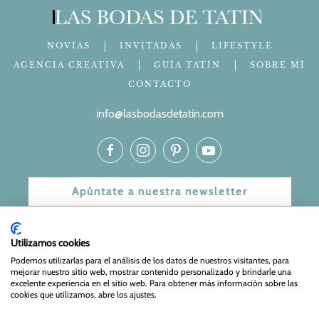
NOVIAS
INVITADAS
LIFESTYLE
AGENCIA CREATIVA
GUÍA TATÍN
SOBRE MÍ
CONTACTO
info@lasbodasdetatin.com
Apúntate a nuestra newsletter
© 2024 Las bodas de Tatín
Utilizamos cookies
Podemos utilizarlas para el análisis de los datos de nuestros visitantes, para
Aviso Legal
|
Política de Privacidad y Cookies
| Web Diseñada
mejorar nuestro sitio web, mostrar contenido personalizado y brindarle una
y mantenida por
Especialistas Web
excelente experiencia en el sitio web. Para obtener más información sobre las
cookies que utilizamos, abre los ajustes.