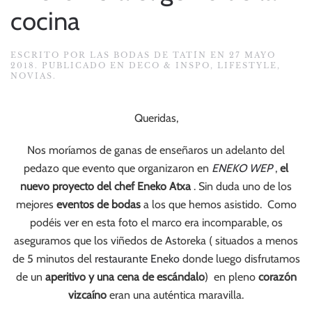
cocina
ESCRITO POR
LAS BODAS DE TATÍN
EN
27 MAYO
2018
. PUBLICADO EN
DECO & INSPO
,
LIFESTYLE
,
NOVIAS
.
Queridas,
Nos moríamos de ganas de enseñaros un adelanto del
pedazo que evento que organizaron en
ENEKO WEP
,
el
nuevo proyecto del chef Eneko Atxa
. Sin duda uno de los
mejores
eventos de bodas
a los que hemos asistido. Como
podéis ver en esta foto el marco era incomparable, os
aseguramos que los viñedos de Astoreka ( situados a menos
de 5 minutos del
restaurante Eneko
donde luego disfrutamos
de un
aperitivo y una cena de escándalo
) en pleno
corazón
vizcaíno
eran una auténtica maravilla.