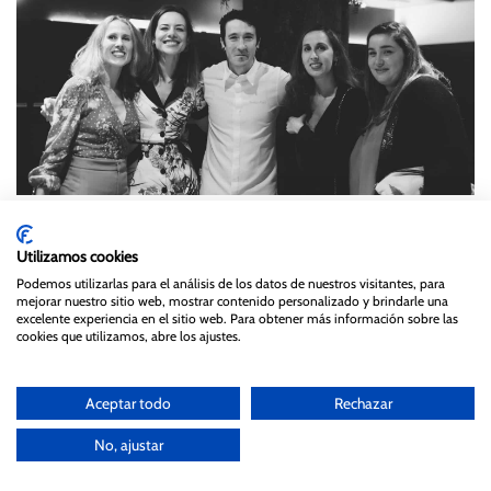
El servicio fue muy atento, h
ubo un camarero en busca y
Utilizamos cookies
captura de Tatín, porque sabía que ella no podía tomar uno
Podemos utilizarlas para el análisis de los datos de nuestros visitantes, para
de los aperitivos y le prepararon uno especial
con pesto que
mejorar nuestro sitio web, mostrar contenido personalizado y brindarle una
no es que estuviera bueno es que estaba buenísimo.
excelente experiencia en el sitio web. Para obtener más información sobre las
cookies que utilizamos, abre los ajustes.
¡La verdad es que este tipo de detalles nos conquistan !
Aceptar todo
Rechazar
No, ajustar