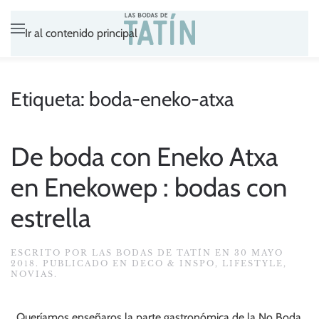
Ir al contenido principal
Etiqueta:
boda-eneko-atxa
De boda con Eneko Atxa
en Enekowep : bodas con
estrella
ESCRITO POR
LAS BODAS DE TATÍN
EN
30 MAYO
2018
. PUBLICADO EN
DECO & INSPO
,
LIFESTYLE
,
NOVIAS
.
Queríamos enseñaros la parte gastronómica de la No Boda,