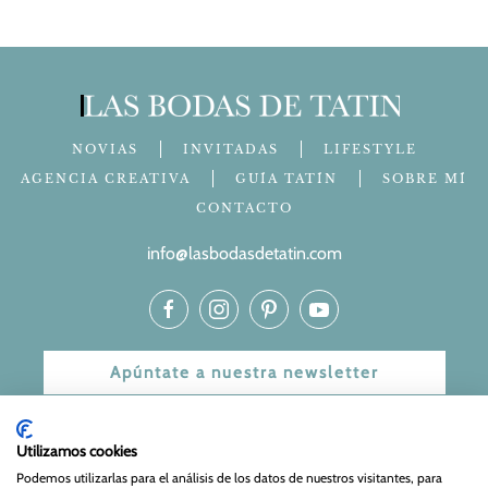
NOVIAS
INVITADAS
LIFESTYLE
AGENCIA CREATIVA
GUÍA TATÍN
SOBRE MÍ
CONTACTO
info@lasbodasdetatin.com
Apúntate a nuestra newsletter
© 2024 Las bodas de Tatín
Utilizamos cookies
Aviso Legal
|
Política de Privacidad y Cookies
| Web Diseñada
Podemos utilizarlas para el análisis de los datos de nuestros visitantes, para