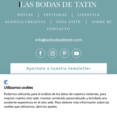
NOVIAS
INVITADAS
LIFESTYLE
AGENCIA CREATIVA
GUÍA TATÍN
SOBRE MÍ
CONTACTO
info@lasbodasdetatin.com
Apúntate a nuestra newsletter
© 2024 Las bodas de Tatín
Utilizamos cookies
Aviso Legal
|
Política de Privacidad y Cookies
| Web Diseñada
Podemos utilizarlas para el análisis de los datos de nuestros visitantes, para
mejorar nuestro sitio web, mostrar contenido personalizado y brindarle una
y mantenida por
Especialistas Web
excelente experiencia en el sitio web. Para obtener más información sobre las
cookies que utilizamos, abre los ajustes.