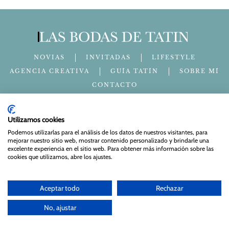
NOVIAS
INVITADAS
LIFESTYLE
AGENCIA CREATIVA
GUÍA TATÍN
SOBRE MÍ
CONTACTO
info@lasbodasdetatin.com
Utilizamos cookies
Podemos utilizarlas para el análisis de los datos de nuestros visitantes, para
mejorar nuestro sitio web, mostrar contenido personalizado y brindarle una
excelente experiencia en el sitio web. Para obtener más información sobre las
cookies que utilizamos, abre los ajustes.
Apúntate a nuestra newsletter
Aceptar todo
Rechazar
© 2024 Las bodas de Tatín
No, ajustar
Aviso Legal
|
Política de Privacidad y Cookies
| Web Diseñada
y mantenida por
Especialistas Web