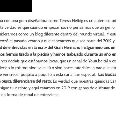
 con una gran diseñadora como Teresa Helbig es un auténtico priv
o la verdad es que cuando empezamos no pensamos que un genio c
siderarnos como un blog diferente dentro del mundo virtual. Y es
menzó el pasado verano y que esperamos que sea parte del 2019 
al de entrevistas en la era » del Gran Hermano Instgramero «es un
 nos hemos tirado a la piscina y hemos trabajado durante un año en
 nos decíais que estábamos locas, que un canal de Youtube tal y c
ían lo mismo: sino sales tú o sino haces tutoriales a nadie le int
e ver crecer poquito a poquito a esta canal tan especial.
Las Bodas
busca diferenciarse del resto.
Es verdad que nuestras queridas
Esi
 sigue tu instinto y aquí estamos en 2019 con ganas de disfrutar d
n en forma de canal de entrevistas.