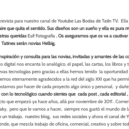
revista para nuestro canal de
Youtube Las Bodas de Tatín TV
.
Ella
ire que quita el sentido. Sus diseños son un sueño y ella es pura
m
stras queridas
Esif Fotografía
. Os aseguramos que os va a cautivar
Tatines serán novias Helbig.
nspiración y consulta para las novias, invitadas y amantes de las c
gital nos encanta lo analógico, el papel, las cartas, los libros y 
as tecnologías pero gracias a ellas hemos tenido la oportunidad 
remos eternamente agradecidos a la red del siglo XXI que ha permiti
stamos por hacer de cada proyecto algo único y personal, y darle
 con lo tecnológico cuando sientes que cada post , cada editorial ,
yecto que empezó ya hace años, allá por noviembre de 2011 . Com
reaky, pero que le vamos a hacer, siempre nos gustó el mundo de l
n un trabajo, nuestro blog,
sus
redes sociales
y ahora el
canal de 
nde, que mezcla trabajo de oficina, comercial, creativo y sobre to