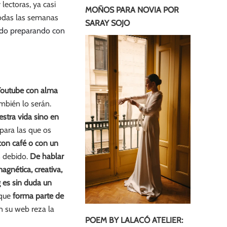
ectoras, ya casi
MOÑOS PARA NOVIA POR
todas las semanas
SARAY SOJO
tado preparando con
Youtube con alma
mbién lo serán.
estra vida sino en
 para las que os
con café o con un
es debido.
De hablar
agnética, creativa,
g
es sin duda un
 que
forma parte de
n su web reza la
POEM BY LALACÓ ATELIER: