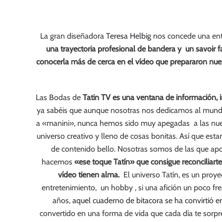
La gran diseñadora
Teresa Helbig
nos concede una ent
una trayectoria profesional de bandera y un savoir fa
conocerla más de cerca en el vídeo que prepararon nue
Las Bodas de
Tatin TV es una ventana de información, i
ya sabéis que aunque nosotras nos dedicamos al mundo di
a «manini», nunca hemos sido muy apegadas a las nuev
universo creativo y lleno de cosas bonitas. Así que esta
de contenido bello. Nosotras somos de las que apo
hacemos
«ese toque Tatín» que consigue reconciliarte
vídeo tienen alma.
El universo Tatín, es un pro
entretenimiento, un hobby , si una afición un poco f
años,
aquel cuaderno de bitacora se ha convirtió e
convertido en una forma de vida que cada día te sorpre