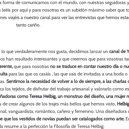
a forma de comunicarnos con el mundo, con nuestras seguidoras y l
s leéis por aquí y para nosotras es un subidón máximo saber que 
es viajéi
s a nuestro canal para ver las entrevistas que hemos es
tanto cariño.
 lo que verdaderamente nos gusta, decidimos lanzar un
canal de 
os han resultado interesantes y que creemos que para vosotras ta
erente,
que para nosotras
no se traduce en contar nuestro día o nu
ulta
para las que os casáis , las que vais de invitadas a una boda o
as.
Sentimos la necesidad de volver a lo de siempre, a las charlas 
rca los tejidos, de disfrutar del trabajo artesanal y valorarlo como 
iseñadoras como
Teresa Helbig
, un monstruo del diseño, una mujer m
 de crear algunos de los trajes más bellos que hemos visto,
Helbi
anal, vanguardista, romántico, cañero y femenino. Una diseñadora
gue que los vestidos de novias puedan ser catalogados como arte.
E
da resume a la perfección la Filosofía de Teresa Helbig: