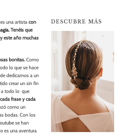
DESCUBRE MÁS
 es una artista
con
agia.
Tenéis que
y este año muchas
osas bonitas.
Como
todo lo que se hace
de dedicarnos a un
do crear un sin fin
 a todo lo que
 cada frase y cada
enzó como un
as bodas. Con los
Youtube
se han
do es una aventura