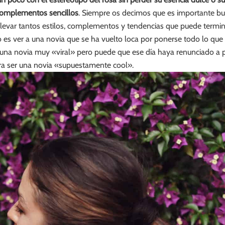
 complementos sencillos
. Siempre os decimos que es importante busc
llevar tantos estilos, complementos y tendencias que puede termi
o es ver a una novia que se ha vuelto loca por ponerse todo lo que 
rá una novia muy «viral» pero puede que ese día haya renunciado a 
ra ser una novia «supuestamente cool».