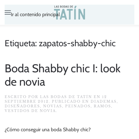
Ir al contenido principal
Etiqueta:
zapatos-shabby-chic
Boda Shabby chic I: look
de novia
ESCRITO POR
LAS BODAS DE TATÍN
EN
12
SEPTIEMBRE 2012
. PUBLICADO EN
DIADEMAS
,
DISEÑADORES
,
NOVIAS
,
PEINADOS
,
RAMOS
,
VESTIDOS DE NOVIA
.
¿Cómo conseguir una boda Shabby chic?