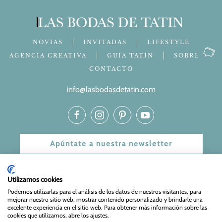
NOVIAS
INVITADAS
LIFESTYLE
AGENCIA CREATIVA
GUÍA TATÍN
SOBRE MÍ
CONTACTO
info@lasbodasdetatin.com
Apúntate a nuestra newsletter
© 2024 Las bodas de Tatín
Utilizamos cookies
Aviso Legal
|
Política de Privacidad y Cookies
| Web Diseñada
Podemos utilizarlas para el análisis de los datos de nuestros visitantes, para
mejorar nuestro sitio web, mostrar contenido personalizado y brindarle una
y mantenida por
Especialistas Web
excelente experiencia en el sitio web. Para obtener más información sobre las
cookies que utilizamos, abre los ajustes.