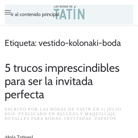
Ir al contenido principal
Etiqueta:
vestido-kolonaki-boda
5 trucos imprescindibles
para ser la invitada
perfecta
ESCRITO POR
LAS BODAS DE TATÍN
EN
11 JULIO
2013
. PUBLICADO EN
BELLEZA Y MAQUILLAJE
,
DETALLES PARA BODAS
,
INVITADAS
,
ZAPATOS
.
¡Hola Tatines!