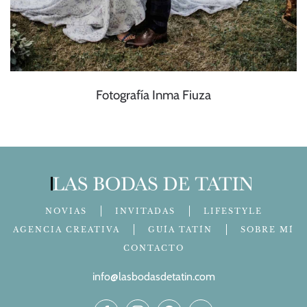
Fotografía Inma Fiuza
NOVIAS
INVITADAS
LIFESTYLE
AGENCIA CREATIVA
GUÍA TATÍN
SOBRE MÍ
CONTACTO
info@lasbodasdetatin.com