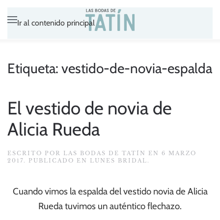
Ir al contenido principal
Etiqueta:
vestido-de-novia-espalda
El vestido de novia de
Alicia Rueda
ESCRITO POR
LAS BODAS DE TATÍN
EN
6 MARZO
2017
. PUBLICADO EN
LUNES BRIDAL
.
Cuando vimos la espalda del vestido novia de Alicia
Rueda tuvimos un auténtico flechazo.