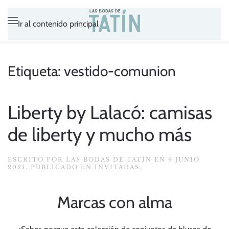
Ir al contenido principal
Etiqueta:
vestido-comunion
Liberty by Lalacó: camisas
de liberty y mucho más
ESCRITO POR
LAS BODAS DE TATÍN
EN
9 JUNIO
2021
. PUBLICADO EN
INVITADAS
.
Marcas con alma