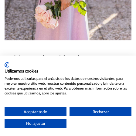
Una colección de ropa con
filosofía de moda lenta
Utilizamos cookies
Podemos utilizarlas para el análisis de los datos de nuestros visitantes, para
mejorar nuestro sitio web, mostrar contenido personalizado y brindarle una
Inés decidió hacer una
pequeña colección cápsula
con ropa
excelente experiencia en el sitio web. Para obtener más información sobre las
cookies que utilizamos, abre los ajustes.
de mucha calidad y con estampados de liberty
cuidadosamente elegidos y faldas de punto con «rollazo».
Por eso, decidió hacer
pocas unidades de cada modelo
, para
Aceptar todo
Rechazar
que fueran prendas únicas para
clientas que realmente
No, ajustar
busquen piezas que no se ven en todos
los lados.