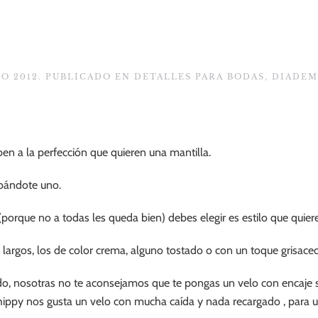
RO 2012
. PUBLICADO EN
DETALLES PARA BODAS
,
DIADEM
ben a la perfección que quieren una mantilla.
obándote uno.
porque no a todas les queda bien) debes elegir es estilo que quiere
los largos, los de color crema, alguno tostado o con un toque grisaceo
ido, nosotras no te aconsejamos que te pongas un velo con encaje s
 hippy nos gusta un velo con mucha caída y nada recargado , para un