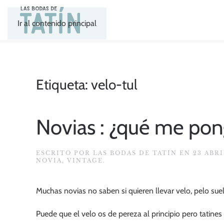
Ir al contenido principal
Etiqueta:
velo-tul
Novias : ¿qué me pon
ESCRITO POR
LAS BODAS DE TATÍN
EN
23 ABRI
NOVIA
,
VINTAGE
.
Muchas novias no saben si quieren llevar velo, pelo sue
Puede que el velo os de pereza al principio pero tatine