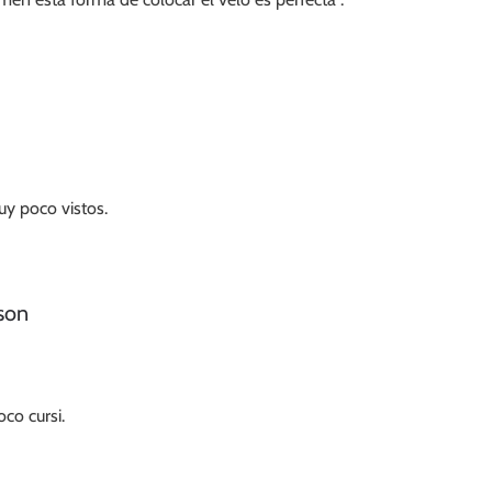
uy poco vistos.
ason
co cursi.