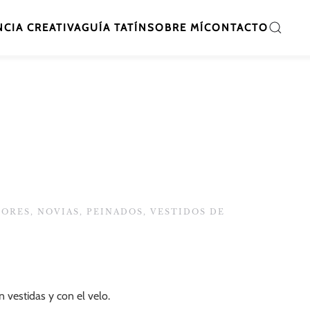
CIA CREATIVA
GUÍA TATÍN
SOBRE MÍ
CONTACTO
DORES
,
NOVIAS
,
PEINADOS
,
VESTIDOS DE
 vestidas y con el velo.