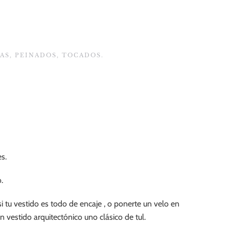
AS
,
PEINADOS
,
TOCADOS
.
s.
.
i tu vestido es todo de encaje , o ponerte un velo en
 vestido arquitectónico uno clásico de tul.