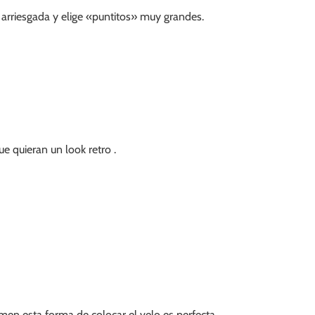
 arriesgada y elige «puntitos» muy grandes.
e quieran un look retro .
en esta forma de colocar el velo es perfecta .