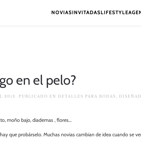
NOVIAS
INVITADAS
LIFESTYLE
AGEN
go en el pelo?
L 2013
. PUBLICADO EN
DETALLES PARA BODAS
,
DISEÑA
lto, moño bajo, diademas , flores…
s hay que probárselo. Muchas novias cambian de idea cuando se ven