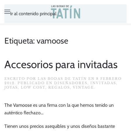
Ir al contenido principal
Etiqueta:
vamoose
Accesorios para invitadas
ESCRITO POR
LAS BODAS DE TATÍN
EN
8 FEBRERO
2012
. PUBLICADO EN
DISEÑADORES
,
INVITADAS
,
JOYAS
,
LOW COST
,
REGALOS
,
VINTAGE
.
The Vamoose
es una firma con la que hemos tenido un
auténtico flechazo…
Tienen unos precios asequibles y unos diseños bastante