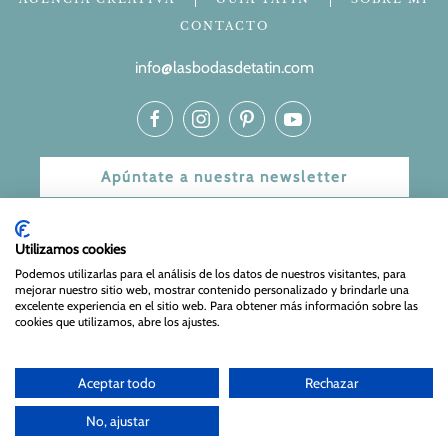
CONTACTO
info@lasbodasdetatin.com
Apúntate a nuestra newsletter
© 2024 Las bodas de Tatín
Utilizamos cookies
Aviso Legal
|
Política de Privacidad y Cookies
| Web Diseñada
Podemos utilizarlas para el análisis de los datos de nuestros visitantes, para
mejorar nuestro sitio web, mostrar contenido personalizado y brindarle una
y mantenida por
Especialistas Web
excelente experiencia en el sitio web. Para obtener más información sobre las
cookies que utilizamos, abre los ajustes.
Aceptar todo
Rechazar
No, ajustar