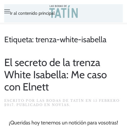
Ir al contenido principal
Etiqueta:
trenza-white-isabella
El secreto de la trenza
White Isabella: Me caso
con Elnett
ESCRITO POR
LAS BODAS DE TATÍN
EN
15 FEBRERO
2017
. PUBLICADO EN
NOVIAS
.
¡Queridas hoy tenemos un notición para vosotras!