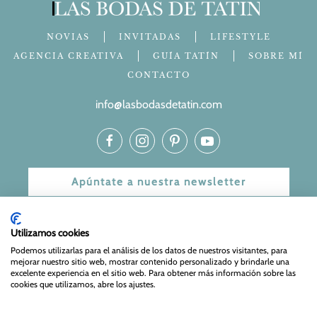
NOVIAS
INVITADAS
LIFESTYLE
AGENCIA CREATIVA
GUÍA TATÍN
SOBRE MÍ
CONTACTO
info@lasbodasdetatin.com
Apúntate a nuestra newsletter
© 2024 Las bodas de Tatín
Utilizamos cookies
Aviso Legal
|
Política de Privacidad y Cookies
| Web Diseñada
Podemos utilizarlas para el análisis de los datos de nuestros visitantes, para
mejorar nuestro sitio web, mostrar contenido personalizado y brindarle una
y mantenida por
Especialistas Web
excelente experiencia en el sitio web. Para obtener más información sobre las
cookies que utilizamos, abre los ajustes.