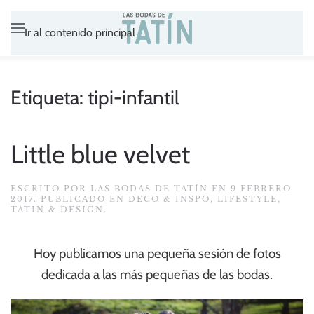
Ir al contenido principal
Etiqueta:
tipi-infantil
Little blue velvet
ESCRITO POR
LAS BODAS DE TATÍN
EN
9 FEBRERO
2017
. PUBLICADO EN
DECO & INSPO
,
LIFESTYLE
,
TATIN & DESIGN
.
Hoy publicamos una pequeña sesión de fotos
dedicada a las más pequeñas de las bodas.