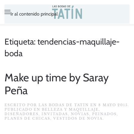
Ir al contenido principal
Etiqueta:
tendencias-maquillaje-
boda
Make up time by Saray
Peña
ESCRITO POR
LAS BODAS DE TATÍN
EN
8 MAYO 2015
.
PUBLICADO EN
BELLEZA Y MAQUILLAJE
,
DISEÑADORES
,
INVITADAS
,
NOVIAS
,
PEINADOS
,
PLANES DE CHICAS
,
VESTIDOS DE NOVIA
.