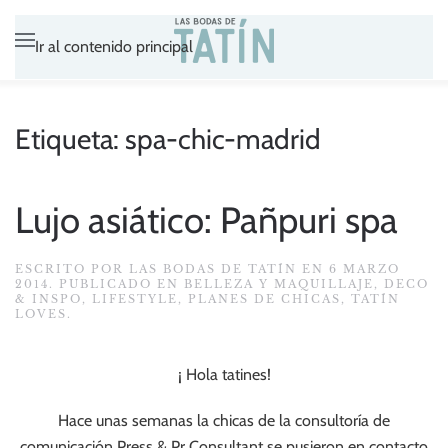
Ir al contenido principal
Etiqueta:
spa-chic-madrid
Lujo asiático: Pañpuri spa
ESCRITO POR
LAS BODAS DE TATÍN
EN
6 MARZO
2014
. PUBLICADO EN
BELLEZA Y MAQUILLAJE
,
DECO
& INSPO
,
LIFESTYLE
,
PLANES DE CHICAS
,
TATÍN
LOVES
.
¡ Hola tatines!
Hace unas semanas la chicas de la consultoría de
comunicación Press & Pr Consultant se pusieron en contacto