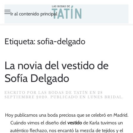
Ir al contenido principal
Etiqueta:
sofia-delgado
La novia del vestido de
Sofía Delgado
ESCRITO POR
LAS BODAS DE TATÍN
EN
28
SEPTIEMBRE 2020
. PUBLICADO EN
LUNES BRIDAL
.
Hoy publicamos una boda preciosa que se celebró en Madrid.
Cuándo vimos el diseño del
vestido
de Karla tuvimos un
auténtico flechazo, nos encantó la mezcla de tejidos y el