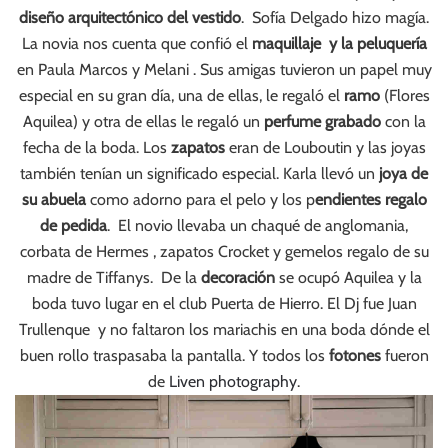
diseño arquitectónico del vestido
. Sofía Delgado hizo magía.
La novia nos cuenta que confió el
maquillaje y la peluquería
en Paula Marcos y Melani . Sus amigas tuvieron un papel muy
especial en su gran día, una de ellas, le regaló el
ramo
(Flores
Aquilea) y otra de ellas le regaló un
perfume grabado
con la
fecha de la boda. Los
zapatos
eran de Louboutin y las joyas
también tenían un significado especial. Karla llevó un
joya de
su abuela
como adorno para el pelo y los p
endientes regalo
de pedida
. El novio llevaba un chaqué de anglomania,
corbata de Hermes , zapatos Crocket y gemelos regalo de su
madre de Tiffanys. De la
decoración
se ocupó Aquilea y la
boda tuvo lugar en el club Puerta de Hierro. El Dj fue Juan
Trullenque y no faltaron los mariachis en una boda dónde el
buen rollo traspasaba la pantalla. Y todos los
fotones
fueron
de
Liven photography
.