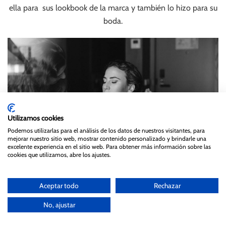
ella para sus lookbook de la marca y también lo hizo para su
boda.
Utilizamos cookies
Podemos utilizarlas para el análisis de los datos de nuestros visitantes, para
mejorar nuestro sitio web, mostrar contenido personalizado y brindarle una
excelente experiencia en el sitio web. Para obtener más información sobre las
cookies que utilizamos, abre los ajustes.
Aceptar todo
Rechazar
Las amigas de Susana le regalaron , un camisón y bata de
No, ajustar
Miss Camisones y unos pendientes de brillantes ideales.