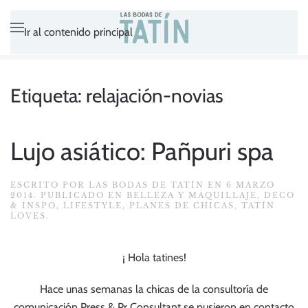
Ir al contenido principal
Etiqueta:
relajación-novias
Lujo asiático: Pañpuri spa
ESCRITO POR
LAS BODAS DE TATÍN
EN
6 MARZO
2014
. PUBLICADO EN
BELLEZA Y MAQUILLAJE
,
DECO
& INSPO
,
LIFESTYLE
,
PLANES DE CHICAS
,
TATÍN
LOVES
.
¡ Hola tatines!
Hace unas semanas la chicas de la consultoría de
comunicación Press & Pr Consultant se pusieron en contacto