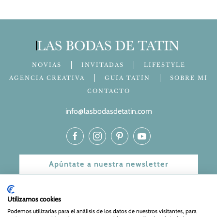
NOVIAS
INVITADAS
LIFESTYLE
AGENCIA CREATIVA
GUÍA TATÍN
SOBRE MÍ
CONTACTO
info@lasbodasdetatin.com
Apúntate a nuestra newsletter
© 2024 Las bodas de Tatín
Utilizamos cookies
Aviso Legal
|
Política de Privacidad y Cookies
| Web Diseñada
Podemos utilizarlas para el análisis de los datos de nuestros visitantes, para