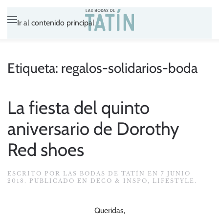
Ir al contenido principal
Etiqueta:
regalos-solidarios-boda
La fiesta del quinto
aniversario de Dorothy
Red shoes
ESCRITO POR
LAS BODAS DE TATÍN
EN
7 JUNIO
2018
. PUBLICADO EN
DECO & INSPO
,
LIFESTYLE
.
Queridas,